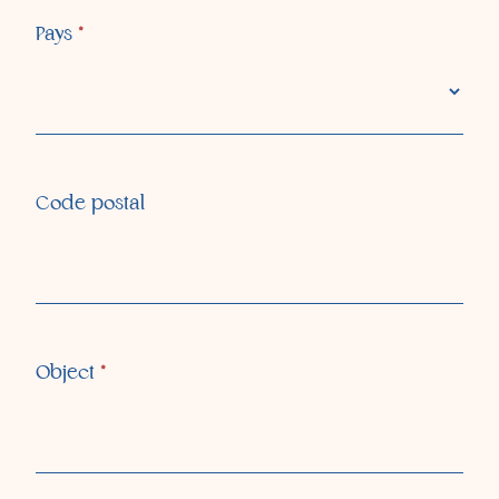
Pays
*
Code postal
Belgium
infe.be@cf.group
Country 2
Country 3
Object
*
Country 4