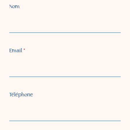
Contactez-
Nom
nous
Email
*
Téléphone