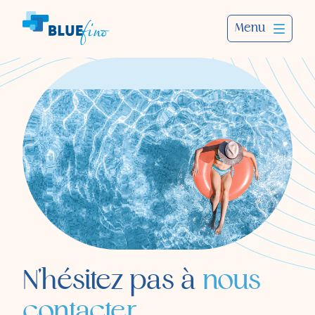
Menu
N'hésitez pas à
nous
contacter