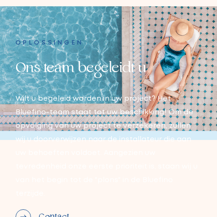
OPLOSSINGEN
Ons team begeleidt u
Wilt u begeleid worden in uw project? Het
Bluefino-team staat tot uw beschikking! Om de
opvolging van uw project te verzekeren, zullen
wij u doorverwijzen naar de installateur die aan
uw behoeften voldoet. Aangezien uw
tevredenheid onze eerste prioriteit is, staan wij u
van het begin tot de "plons" in de Bluefino
terzijde.